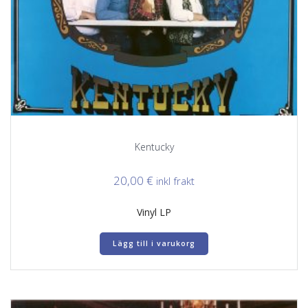
Kentucky
20,00
€
inkl frakt
Vinyl LP
Lägg till i varukorg