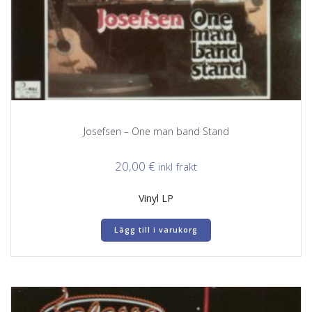
Josefsen – One man band Stand
20,00
€
inkl frakt
Vinyl LP
Lägg till i varukorg