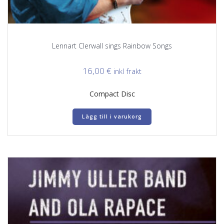
Lennart Clerwall sings Rainbow Songs
16,00
€
inkl frakt
Compact Disc
Lägg till i varukorg