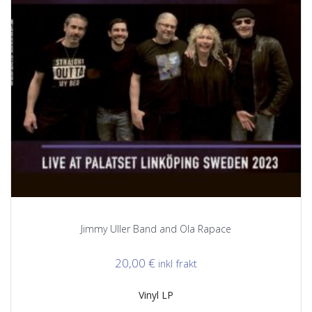
Jimmy Uller Band and Ola Rapace
20,00
€
inkl frakt
Vinyl LP