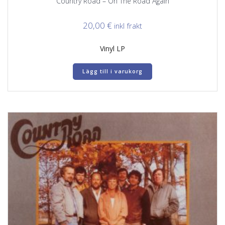
Country Road – On The Road Again
20,00
€
inkl frakt
Vinyl LP
Lägg till i varukorg