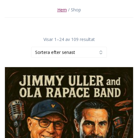
Hem
/ Shop
Sortera
Visar 1–24 av 109 resultat
efter
senaste