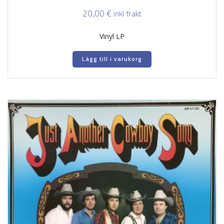
20,00
€
inkl frakt
Vinyl LP
Lägg till i varukorg