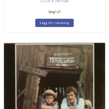
20,00
€
inkl frakt
Vinyl LP
Lägg till i varukorg