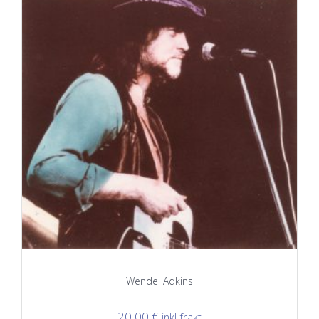
Wendel Adkins
20,00
€
inkl frakt