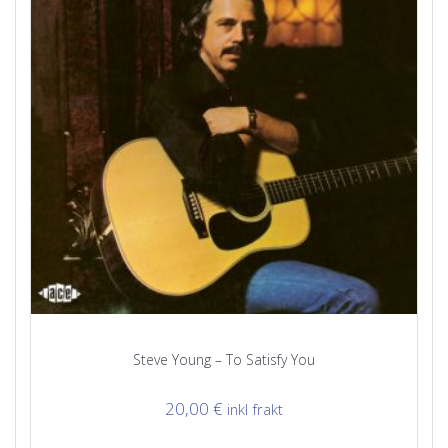
Steve Young – To Satisfy You
20,00
€
inkl frakt