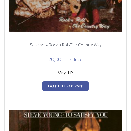
Salasso – Rock’n Roll-The Country Way
20,00
€
inkl frakt
Vinyl LP
Lägg till i varukorg