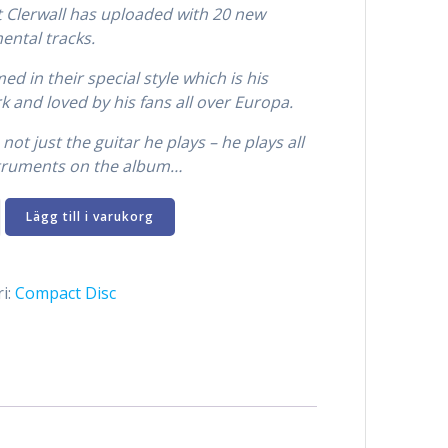
 Clerwall has uploaded with 20 new
ental tracks.
ed in their special style which is his
k and loved by his fans all over Europa.
 not just the guitar he plays – he plays all
struments on the album…
RT
Lägg till i varukorg
LL
i:
Compact Disc