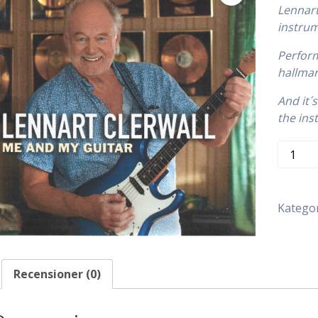
Lennart
instrum
Perform
hallmar
And it´s
the in
LENNA
CLERWA
ME
AND
Kategor
MY
GUITAR
TCD
238
Recensioner (0)
mängd