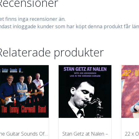
Recensioner
et finns inga recensioner än.
ndast inloggade kunder som har köpt denna produkt får läm
Relaterade produkter
he Guitar Sounds Of…
Stan Getz at Nalen –
22 x O