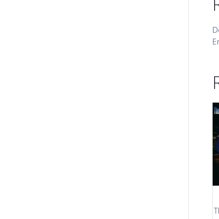
D
E
T