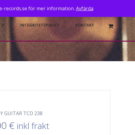
de-records.se för mer information.
Avfärda
TO
INTEGRITETSPOLICY
KONTAKT
Y GUITAR TCD 238
00
€
inkl frakt