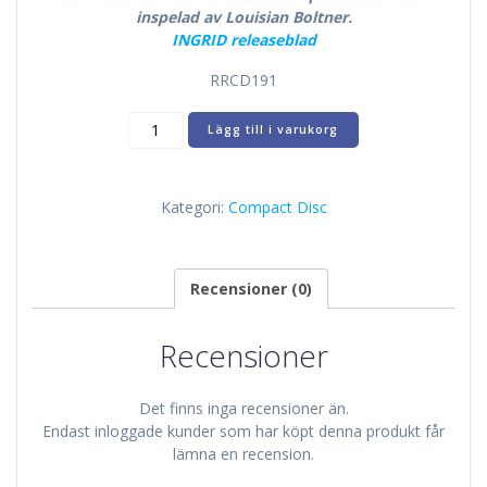
inspelad av Louisian Boltner.
INGRID releaseblad
RRCD191
INGRID
Lägg till i varukorg
SAVBRANT
Never
looking
Kategori:
Compact Disc
back
mängd
Recensioner (0)
Recensioner
Det finns inga recensioner än.
Endast inloggade kunder som har köpt denna produkt får
lämna en recension.