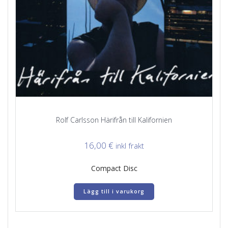
Rolf Carlsson Härifrån till Kalifornien
16,00
€
inkl frakt
Compact Disc
Lägg till i varukorg