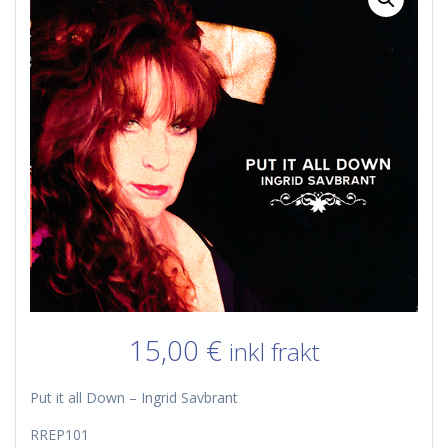
15,00
€
inkl frakt
Put it all Down – Ingrid Savbrant
RREP101