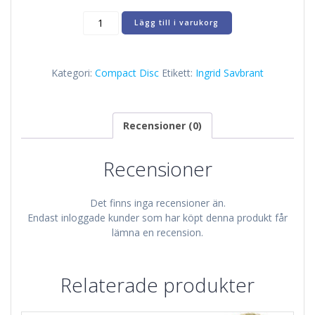
Put
Lägg till i varukorg
it
all
Down
Kategori:
Compact Disc
Etikett:
Ingrid Savbrant
–
Ingrid
Savbrant
mängd
Recensioner (0)
Recensioner
Det finns inga recensioner än.
Endast inloggade kunder som har köpt denna produkt får
lämna en recension.
Relaterade produkter