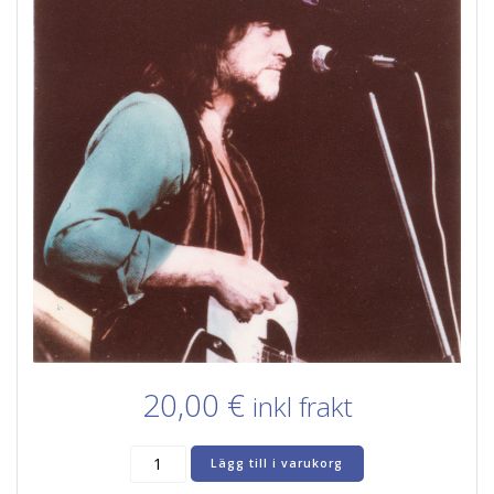
20,00
€
inkl frakt
Wendel
Lägg till i varukorg
Adkins