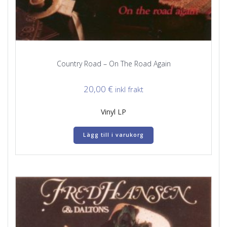
Country Road – On The Road Again
20,00
€
inkl frakt
Vinyl LP
Lägg till i varukorg