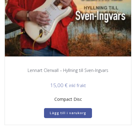
Lennart Clerwall – Hyllning till Sven-Ingvars
15,00
€
inkl frakt
Compact Disc
Lägg till i varukorg