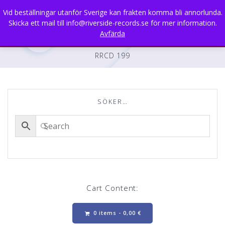
Skip
Vid beställningar utanför Sverige kan frakten komma bli annorlunda.
to
Skicka ett mail till info@riverside-records.se för mer information.
content
Avfärda
RRCD 199
SÖKER…
Cart Content:
0 items -
0,00
€