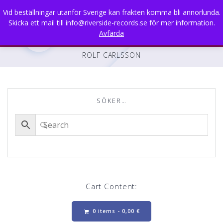
Skip
Vid beställningar utanför Sverige kan frakten komma bli annorlunda.
to
Skicka ett mail till info@riverside-records.se för mer information.
content
Avfärda
ROLF CARLSSON
SÖKER…
Cart Content:
0 items -
0,00
€