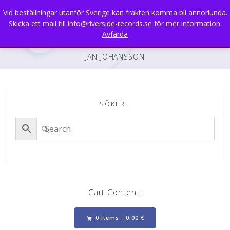
Skip
Vid beställningar utanför Sverige kan frakten komma bli annorlunda.
to
Skicka ett mail till info@riverside-records.se för mer information.
content
Avfärda
JAN JOHANSSON
SÖKER…
Cart Content:
0 items -
0,00
€