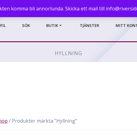
kten komma bli annorlunda. Skicka ett mail till info@riversi
FIL
SÖK
BUTIK
TJÄNSTER
MITT KON
HYLLNING
hop
/ Produkter märkta ”Hyllning”