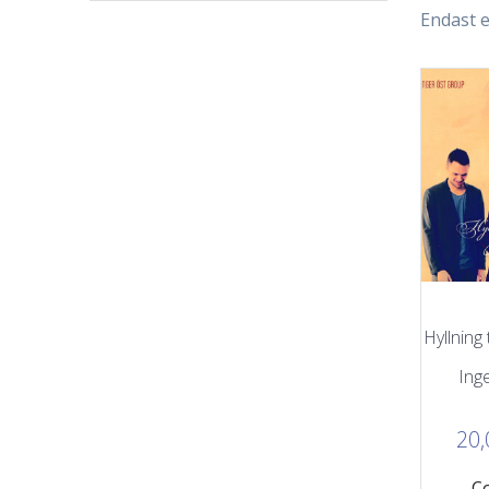
Endast e
Hyllning 
Ing
20
C