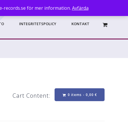
de-records.se för mer information.
Avfärda
TO
INTEGRITETSPOLICY
KONTAKT
Cart Content:
0 items -
0,00
€