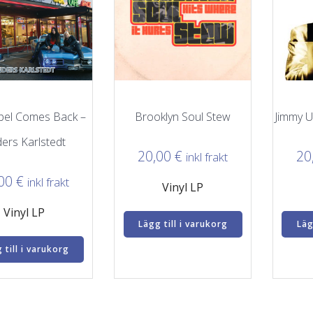
bel Comes Back –
Brooklyn Soul Stew
Jimmy U
ers Karlstedt
20,00
€
20
inkl frakt
,00
€
inkl frakt
Vinyl LP
Vinyl LP
Lägg till i varukorg
Läg
 till i varukorg