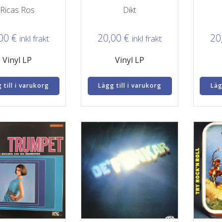
Ricas Ros
Dikt
,00
€
20,00
€
20
inkl frakt
inkl frakt
Vinyl LP
Vinyl LP
 till i varukorg
Lägg till i varukorg
Läg