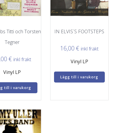
bs Titti och Torsten
IN ELVIS´S FOOTSTEPS
Tegner
16,00
€
inkl frakt
,00
€
inkl frakt
Vinyl LP
Vinyl LP
Lägg till i varukorg
g till i varukorg