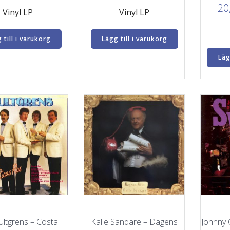
20
Vinyl LP
Vinyl LP
 till i varukorg
Lägg till i varukorg
Läg
ultgrens – Costa
Kalle Sändare – Dagens
Johnny 