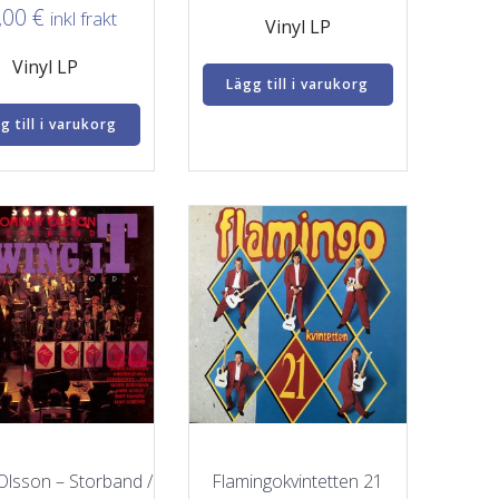
,00
€
inkl frakt
Vinyl LP
Vinyl LP
Lägg till i varukorg
g till i varukorg
Olsson – Storband /
Flamingokvintetten 21